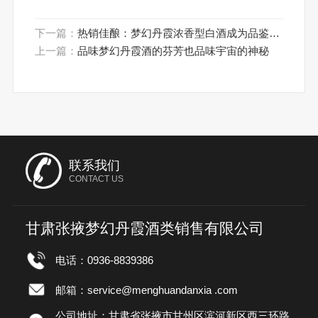
下一篇：
热销佳酿：梦幻丹霞浓香型白酒成为品鉴大
师心头好
上一篇：
品味梦幻丹霞酒的芬芳也品味宇宙的神秘
联系我们
CONTACT US
甘肃张掖梦幻丹霞酒类销售有限公司
电话：0936-8839386
邮箱：service@menghuandanxia .com
公司地址：甘肃省张掖市甘州区滨河新区西三环路